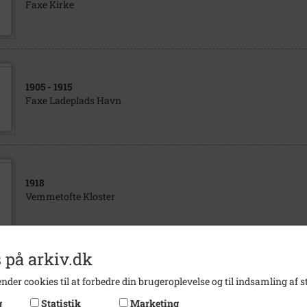
Faxe Kirke
1905
- 1915
Faxe Ladeplads Havn
1918
Vemmetofte Kloster
 på arkiv.dk
1908
nder cookies til at forbedre din brugeroplevelse og til indsamling af st
Faxe Ladeplads Havn
g
Statistik
Marketing