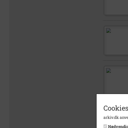
Cookies
arkiv.dk anve
Nødvendi