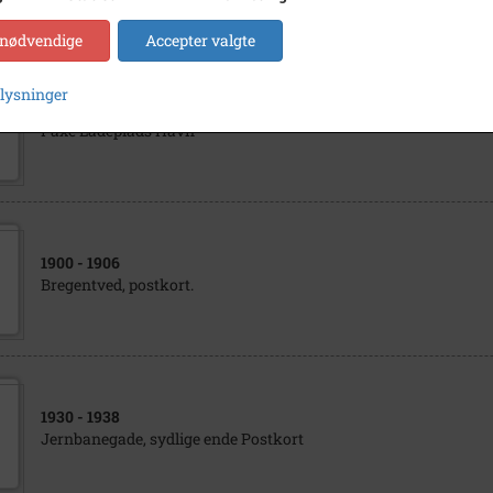
 nødvendige
Accepter valgte
plysninger
1905
- 1910
Faxe Ladeplads Havn
1900
- 1906
Bregentved, postkort.
1930
- 1938
Jernbanegade, sydlige ende Postkort