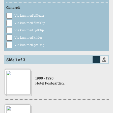
Generelt
Vis kun med billeder
Vis kun med filmklip
Vis kun med lydklip
Vis kun med kilder
Vis kun med geo-tag
Side 1 af 3
1900
- 1920
Hotel Postgården.