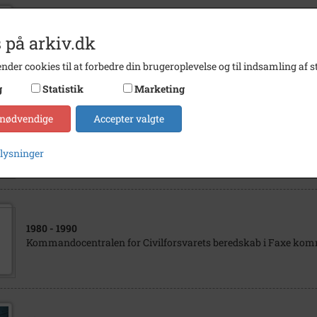
1944
- 1968
 på arkiv.dk
Politibetjent Erik Korsgaard Petersen, Haslev
nder cookies til at forbedre din brugeroplevelse og til indsamling af st
g
Statistik
Marketing
 nødvendige
Accepter valgte
1985
- 2005
Michael Qvist Frederiksen, Haslev
plysninger
1980
- 1990
Kommandocentralen for Civilforsvarets beredskab i Faxe ko