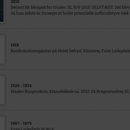
2015
Betjent fik fængsel for trusler. SL..8/8-2015. SELVTÆGT. Det blev d
da han sidste år forsøgte at holde potentielle indbrudstyve væk
1918
Konfirmationsgæster på Hotel Søfryd, Klintevej, Faxe Ladeplads
1920
- 1924
Haslev Borgerskole, klassebillede ca. 1922-24 Bregentvedvej 30,
1967
- 1979
Faxe Ladeplads M 46.4