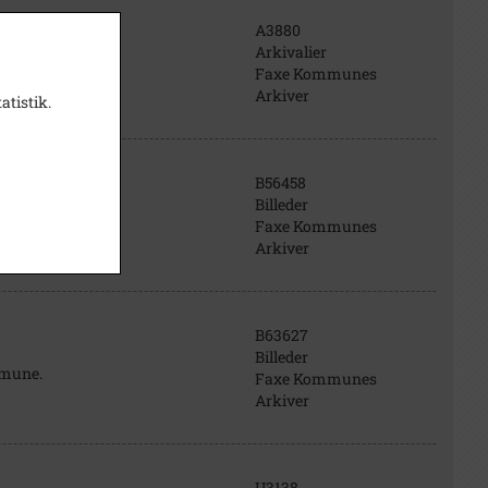
A3880
Arkivalier
Faxe Kommunes
Arkiver
atistik.
B56458
Billeder
Faxe Kommunes
Arkiver
B63627
Billeder
mmune.
Faxe Kommunes
Arkiver
U3138