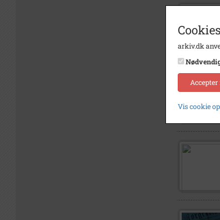
Cookies
arkiv.dk anve
Nødvendi
Accepter
Vis cookie o