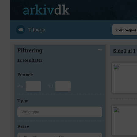
Tilbage
Filtrering
Side 1 af 1
12 resultater
Periode
Fra
Til
Type
Arkiv