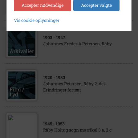
Johannes Pedersen, Råby
Accepter nødvendige
Accepter valgte
Vis cookie oplysninger
1903
- 1947
Johannes Frederik Petersen, Råby
1920
- 1983
Johannes Petersen, Råby 2. del -
Erindringer fortsat
1945
- 1953
Råby Holtug sogn matrikel 3 a, 2 c