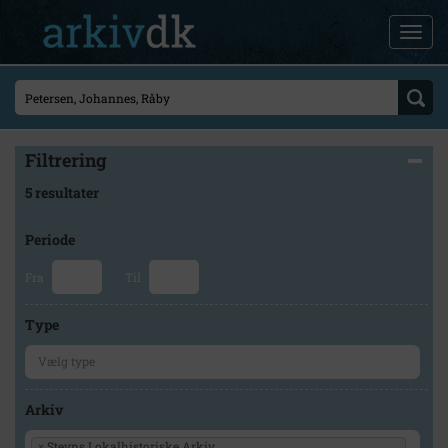
Filtrering
5 resultater
Periode
Fra
Til
Type
Arkiv
×
Stevns Lokalhistoriske Arkiv