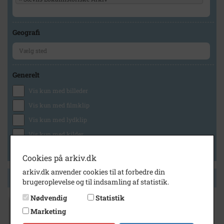
Geografi
Generelt
Vis kun med billeder
Vis kun med filmklip
Vis kun med lydklip
Vis kun med kilder
Vis kun med geo-tag
Cookies på arkiv.dk
arkiv.dk anvender cookies til at forbedre din
Side 1 af 1
brugeroplevelse og til indsamling af statistik.
Nødvendig
Statistik
Marketing
1891
- 1980