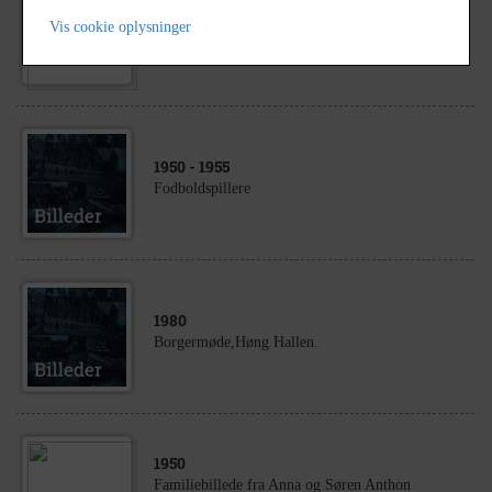
1955
- 1957
Vis cookie oplysninger
Klassebillede Høng privatskole
1950
- 1955
Fodboldspillere
1980
Borgermøde,Høng Hallen.
1950
Familiebillede fra Anna og Søren Anthon