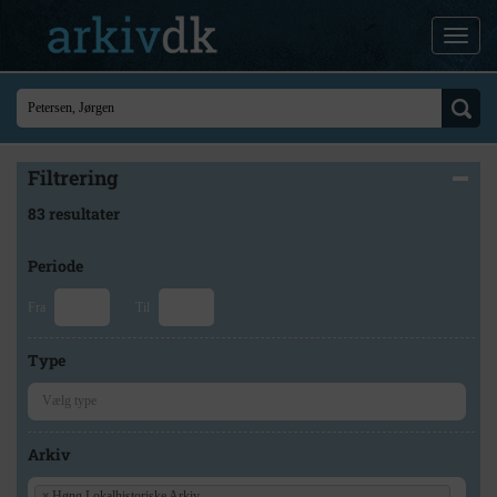
Filtrering
83 resultater
Periode
Fra
Til
Type
Arkiv
×
Høng Lokalhistoriske Arkiv