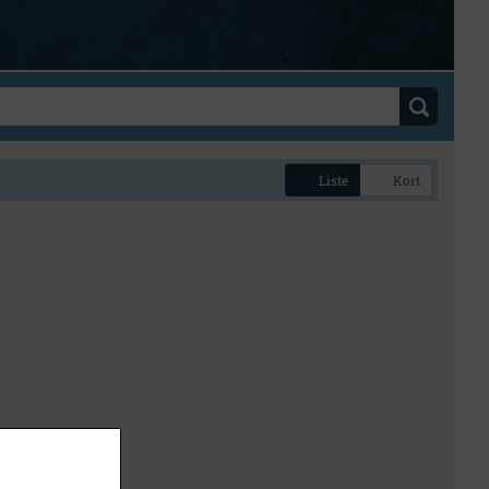
Liste
Kort