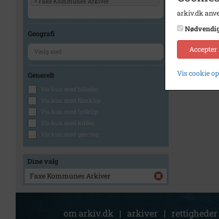
×
Faxe Kommunes Arkiver
arkiv.dk anve
Nødvendi
Geografi
Accepter
Vis cookie o
Generelt
Vis kun med billeder
Vis kun med filmklip
Vis kun med lydklip
Vis kun med kilder
Vis kun med geo-tag
Dine valg
Faxe Kommunes Arkiver
om arkiv.dk
|
arkiver
|
rettigheder