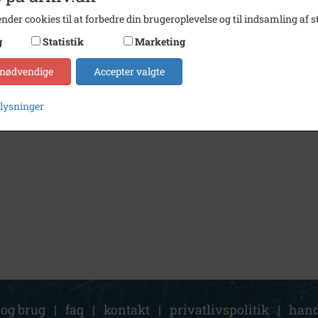
nder cookies til at forbedre din brugeroplevelse og til indsamling af st
g
Statistik
Marketing
 nødvendige
Accepter valgte
plysninger
 og brug
|
faq
|
kontakt
|
privatlivspolitik
|
hand