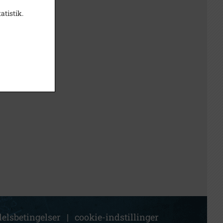
atistik.
elsbetingelser
|
cookie-indstillinger