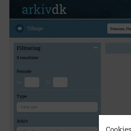
Tilbage
Filtrering
0 resultater
Periode
Fra
Til
Type
Arkiv
Cookies