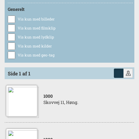
Generelt
Vis kun med billeder
Vis kun med filmklip
Vis kun med lydklip
Vis kun med kilder
Vis kun med geo-tag
Side 1 af 1
1000
Skovvej 11, Høng.