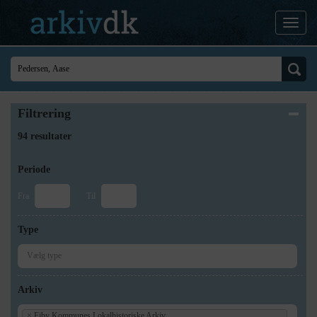
Filtrering
94 resultater
Periode
Fra
Til
Type
Arkiv
×
Ejby Kommunes Lokalhistoriske Arkiv