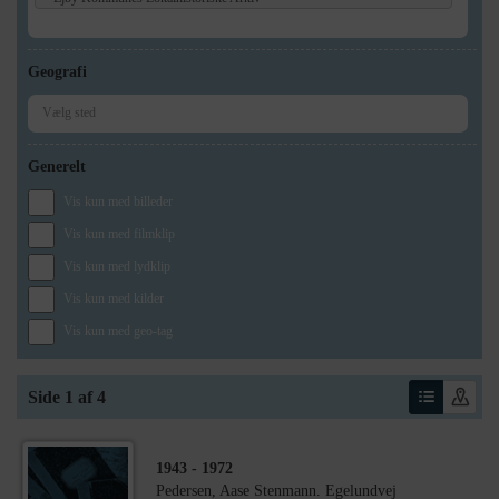
Geografi
Generelt
Vis kun med billeder
Vis kun med filmklip
Vis kun med lydklip
Vis kun med kilder
Vis kun med geo-tag
Side 1 af 4
1943
- 1972
Pedersen, Aase Stenmann. Egelundvej