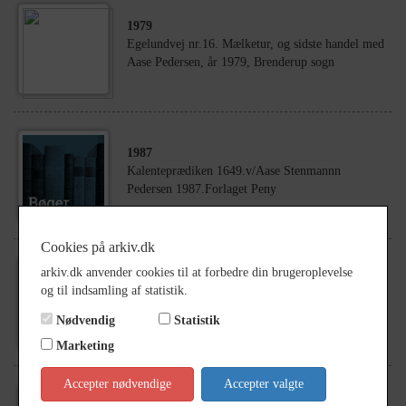
1979
Egelundvej nr.16. Mælketur, og sidste handel med
Aase Pedersen, år 1979, Brenderup sogn
1987
Kalenteprædiken 1649.v/Aase Stenmannn
Pedersen 1987.Forlaget Peny
Cookies på arkiv.dk
arkiv.dk anvender cookies til at forbedre din brugeroplevelse
1979
og til indsamling af statistik.
Juleafslutning i Arkivet 1979 Ellinor
Andersen.Børge Krogh Andersen.Aase Pedersen
Nødvendig
Statistik
Marketing
Accepter nødvendige
Accepter valgte