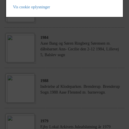
1937
Finn eller Kjeld Tingleff Pedersen, Jørgen Boysen
Vis cookie oplysninger
Hansen, Aase Tingleff Pedersen og ukendt dreng.
1984
Aase Bang og Søren Ringberg Sørensen m.
dåbsbarnet Ann- Cecilie den 2-12 1984, Lillevej
5, Balslev sogn
1988
Indvielse af Klodeparken. Brenderup. Brenderup
Sogn.1988 Aase Flensted m. barnevogn.
1979
Ejby Lokal Arkivets Juleafslutning år 1979