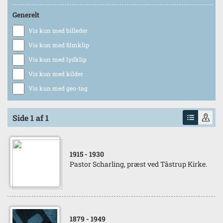
Generelt
Vis kun med billeder
Vis kun med filmklip
Vis kun med lydklip
Vis kun med kilder
Vis kun med geo-tag
Side 1 af 1
1915
- 1930
Pastor Scharling, præst ved Tåstrup Kirke.
1879
- 1949