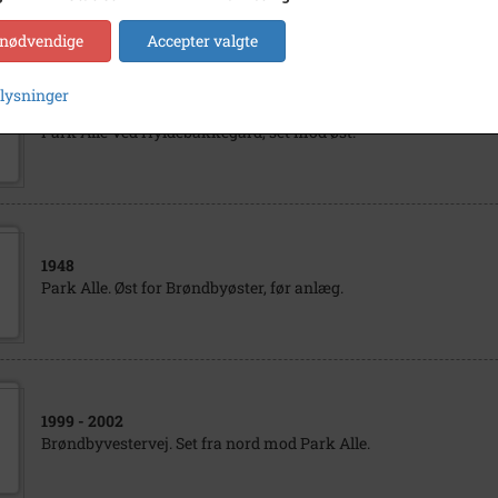
 nødvendige
Accepter valgte
plysninger
1930
- 1960
Park Alle Ved Hyldebakkegård, set mod øst.
1948
Park Alle. Øst for Brøndbyøster, før anlæg.
1999
- 2002
Brøndbyvestervej. Set fra nord mod Park Alle.