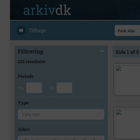
Tilbage
Filtrering
Side 1 af 5
122 resultater
Periode
Fra
Til
Type
Arkiv