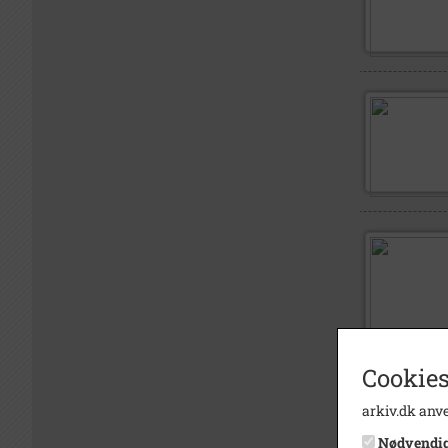
Cookies
arkiv.dk anve
Nødvendi