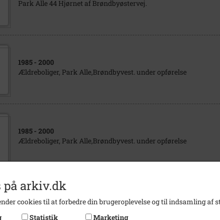
Park Alle 44 Hjørnet af Brøndbyøstervej.
1985
- 2000
Ældreboliger, Park Alle,Brøndbyvest. under opførelse
1985
- 2000
Ældreboliger, Park Alle,Brøndbyvest. under opførelse
 på arkiv.dk
1985
- 2000
nder cookies til at forbedre din brugeroplevelse og til indsamling af st
Ældreboliger, Park Alle,Brøndbyvest. under opførelse
g
Statistik
Marketing