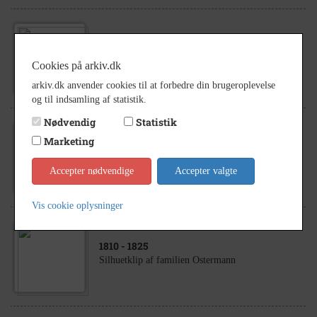
1891
- 1916
Familien Ostermann.
Cookies på arkiv.dk
arkiv.dk anvender cookies til at forbedre din brugeroplevelse
og til indsamling af statistik.
Nødvendig
Statistik
Marketing
1895
Tømrer J. Jensen hos Ostermann
Accepter nødvendige
Accepter valgte
Vis cookie oplysninger
1810
- 1825
Silhuetklip af familien Ostermann