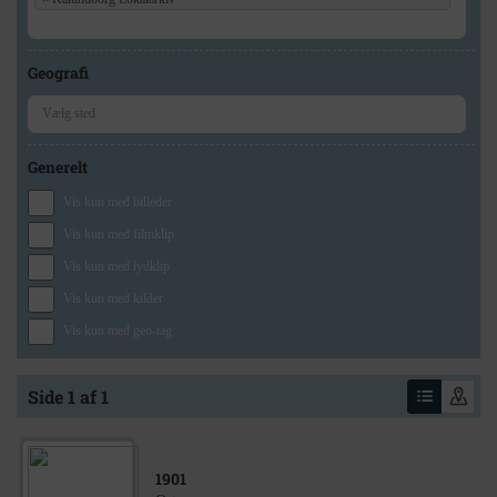
Geografi
Generelt
Vis kun med billeder
Vis kun med filmklip
Vis kun med lydklip
Vis kun med kilder
Vis kun med geo-tag
Side 1 af 1
1901