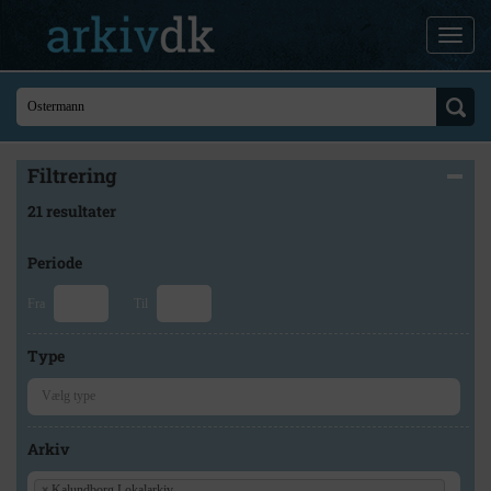
Filtrering
21 resultater
Periode
Fra
Til
Type
Arkiv
×
Kalundborg Lokalarkiv