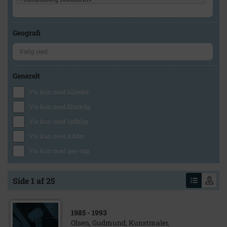
Geografi
Generelt
Vis kun med billeder
Vis kun med filmklip
Vis kun med lydklip
Vis kun med kilder
Vis kun med geo-tag
Side 1 af 25
1985
- 1993
Olsen, Gudmund, Kunstmaler,