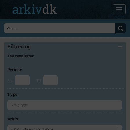
Filtrering
749 resultater
Periode
Fra
Til
Type
Arkiv
×
Kalundborg Lokalarkiv