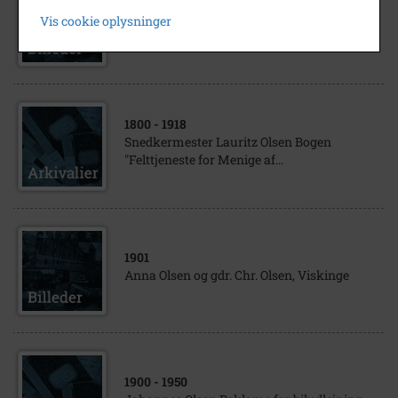
1899
Vis cookie oplysninger
Jernbaneelev, Olsen
1800
- 1918
Snedkermester Lauritz Olsen Bogen
"Felttjeneste for Menige af...
1901
Anna Olsen og gdr. Chr. Olsen, Viskinge
1900
- 1950