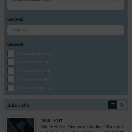
Geografi
Generelt
Vis kun med billeder
Vis kun med filmklip
Vis kun med lydklip
Vis kun med kilder
Vis kun med geo-tag
Side 1 af 3
1860
- 1997
Odden Kirke - Diverse arkivalier - Bl.a. matr.