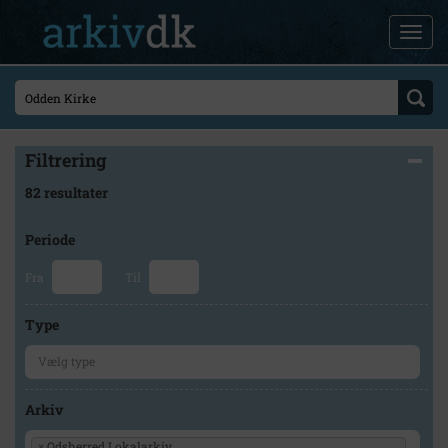
Filtrering
82 resultater
Periode
Fra
Til
Type
Arkiv
×
Odsherred Lokalarkiv