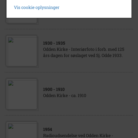
Odden Kirke - Fyldt med mennesker ved
Vis cookie oplysninger
festlighederne på 125-års dagen for søslaget
ved Sj. Odde. 1933.
1930
- 1935
Odden Kirke - Interiørfoto i forb. med 125
års dagen for søslaget ved Sj. Odde 1933.
1900
- 1910
Odden Kirke - ca. 1910
1954
Radioudsendelse ved Odden Kirke -