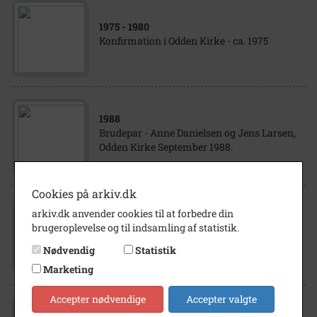
1975
- 1980
Konfirmation i Odden Kirke - ca. 1975
1988
Brudepar - Anne Danielsen og Jens Larsen,
Odden Kirke September 1988.
Cookies på arkiv.dk
arkiv.dk anvender cookies til at forbedre din
1940
brugeroplevelse og til indsamling af statistik.
Odden Kirke - 1940
Nødvendig
Statistik
Marketing
Accepter nødvendige
Accepter valgte
1930
- 1935