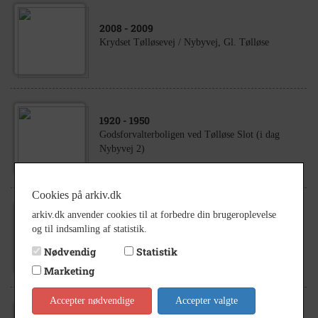
2008
- 2009
Krydset Tølløsevej / Nybyvej, Gl. Tølløse
1920
- 1950
Godsforvalterboligen ved Tølløse Slot (i dag
Nybyvej 2)
Cookies på arkiv.dk
1980
- 1990
arkiv.dk anvender cookies til at forbedre din brugeroplevelse
Godsforvalterboligen på hjørnet af Tølløsevej og
og til indsamling af statistik.
Nybyvej i Gl. Tølløse. Huset har idag adressen
Nødvendig
Statistik
Nybyvej 2.
Marketing
Accepter nødvendige
Accepter valgte