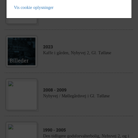
1890
- 1920
Tølløsegårdens Godskontor, beliggen- de Nybyvej
Vis cookie oplysninger
2 i Gl. Tølløse.
2023
Kaffe i gården, Nybyvej 2, Gl. Tølløse
2008
- 2009
Nybyvej / Møllegårdsvej i Gl. Tølløse
1990
- 2005
Den tidligere godsforvalterbolig, Nybyvej 2, og i