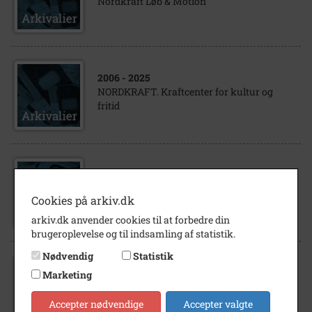
Nordkraft Løb & Motion
2006
- 2025
NORDKRAFT. Kraftcenter for kultur og
fritid
2011
SIFA. 100 års jubilæum. Nordkraft. År 2011
Cookies på arkiv.dk
arkiv.dk anvender cookies til at forbedre din
brugeroplevelse og til indsamling af statistik.
Nødvendig
Statistik
2011
Marketing
SIFA. Nordkraft, hvor SIFA siden 2011 har
fået administration. År 2011
Accepter nødvendige
Accepter valgte