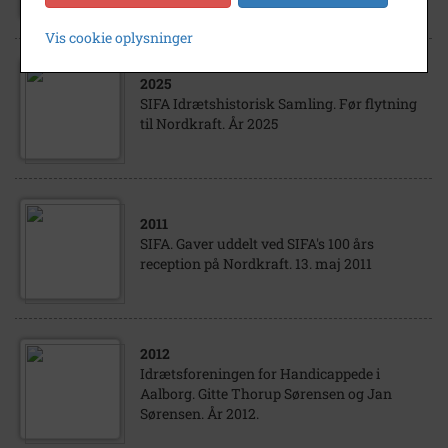
Vis cookie oplysninger
2025
SIFA Idrætshistorisk Samling. Før flytning
til Nordkraft. År 2025
2011
SIFA. Gaver uddelt ved SIFA's 100 års
reception på Nordkraft. 13. maj 2011
2012
Idrætsforeningen for Handicappede i
Aalborg. Gitte Thorup Sørensen og Jan
Sørensen. År 2012.