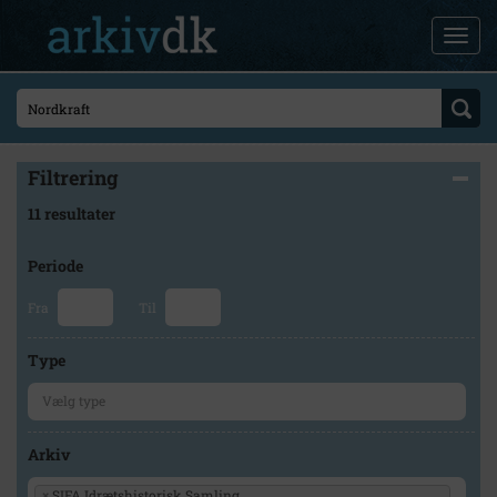
Filtrering
11 resultater
Periode
Fra
Til
Type
Arkiv
×
SIFA Idrætshistorisk Samling