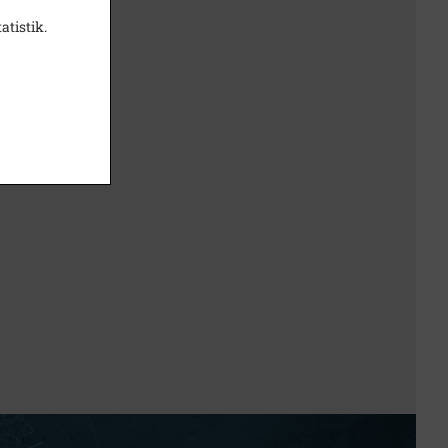
atistik.