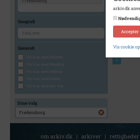
×
Fredensborg
arkiv.dk anve
Nødvendi
Geografi
Accepter
Vis cookie o
Generelt
Vis kun med billeder
1
Vis kun med filmklip
Vis kun med lydklip
Vis kun med kilder
Vis kun med geo-tag
Dine valg
Fredensborg
om arkiv.dk
|
arkiver
|
rettigheder