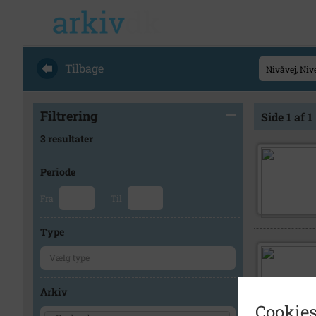
Tilbage
Filtrering
Side 1 af 1
3 resultater
Periode
Fra
Til
Type
Arkiv
Cookies