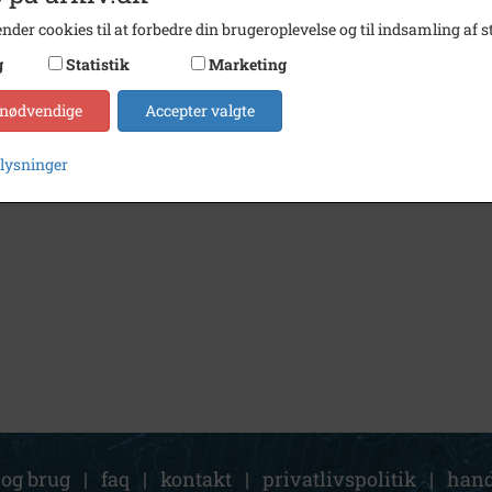
nder cookies til at forbedre din brugeroplevelse og til indsamling af st
g
Statistik
Marketing
1965
Byvejen, Niverød By, Karlebo, Solbjerggaard, o.1965.
 nødvendige
Accepter valgte
plysninger
 og brug
|
faq
|
kontakt
|
privatlivspolitik
|
hand