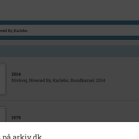
2014
Nivåvej, Niverød By, Karlebo, Rundkørsel. 2014
1979
Nivåvej, Niverød By, Karlebo, Motiver, 1979
 på arkiv.dk