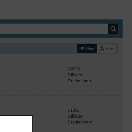
Liste
Kort
B9736
Billeder
Fredensborg
F1065
Billeder
Fredensborg