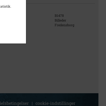
atistik.
B1478
Billeder
Fredensborg
elsbetingelser
|
cookie-indstillinger