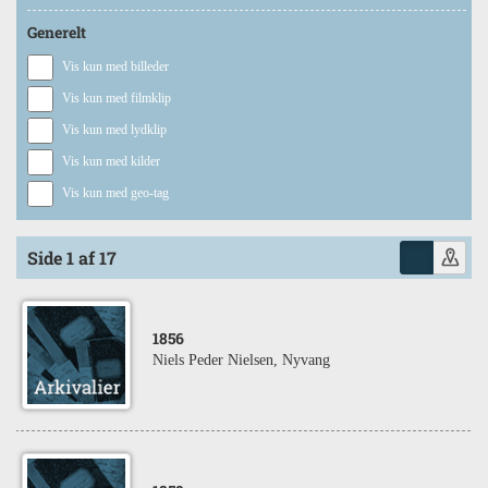
Generelt
Vis kun med billeder
Vis kun med filmklip
Vis kun med lydklip
Vis kun med kilder
Vis kun med geo-tag
Side 1 af 17
1856
Niels Peder Nielsen, Nyvang