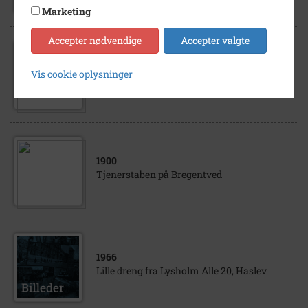
Marketing
Accepter nødvendige
Accepter valgte
1910
- 1920
Vemmetofte Klosters Park. Personalet på
Vis cookie oplysninger
Vemmetofte Kloster ca. 1915
1900
Tjenerstaben på Bregentved
1966
Lille dreng fra Lysholm Alle 20, Haslev