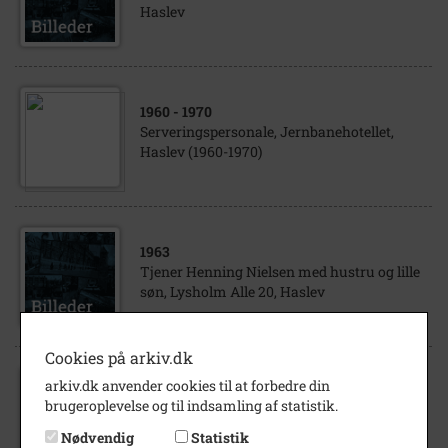
Haslev
1960
- 1970
Serveringspersonale, Jernbanehotellet,
Haslev (1960-1970)
1963
Tjener Henning Nielsen med hustru og lille
søn, Lysholm Alle 20, Haslev
Cookies på arkiv.dk
arkiv.dk anvender cookies til at forbedre din
1960
- 1970
brugeroplevelse og til indsamling af statistik.
Serveringspersonale, Jernbanehotellet,
Haslev (1960-1970)
Nødvendig
Statistik