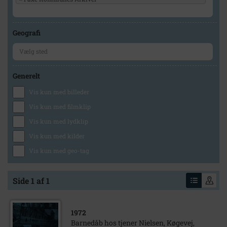
Geografi
Generelt
Vis kun med billeder
Vis kun med filmklip
Vis kun med lydklip
Vis kun med kilder
Vis kun med geo-tag
Side 1 af 1
1972
Barnedåb hos tjener Nielsen, Køgevej,