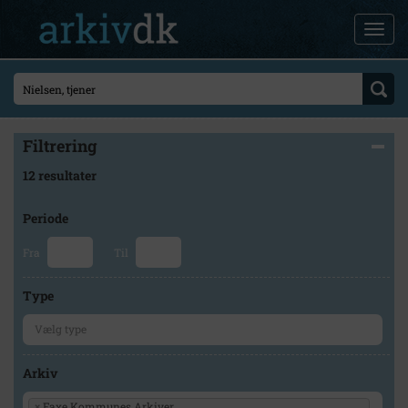
Filtrering
12 resultater
Periode
Fra
Til
Type
Arkiv
×
Faxe Kommunes Arkiver