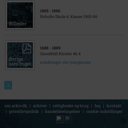
1965
- 1966
Roholte Skole 4. klasse 1965-66
1688
- 1889
Gisselfeld Kloster 46.4
erindringer-chr-joergensen
1
om arkiv.dk
|
arkiver
|
rettigheder og brug
|
faq
|
kontakt
|
privatlivspolitik
|
handelsbetingelser
|
cookie-indstillinger