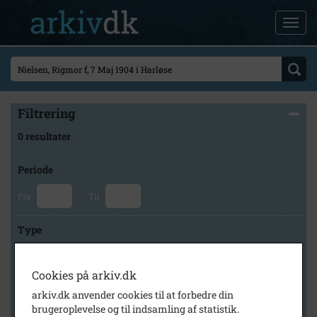
Filtrering
0 resultater
Periode
Fra
Til
Type
Cookies på arkiv.dk
Arkiv
arkiv.dk anvender cookies til at forbedre din
brugeroplevelse og til indsamling af statistik.
×
Lokalarkivet Alsønderup -Tjæreby