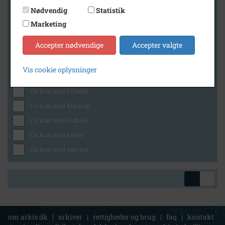
Nødvendig
Statistik
Marketing
Geografi
Accepter nødvendige
Accepter valgte
Vis cookie oplysninger
Generelt
Vis kun med billeder
Vis kun med filmklip
Vis kun med lydklip
Vis kun med kilder
Vis kun med geo-tag
om arkiv.dk
|
arkiver
|
rettigheder og brug
|
faq
|
kontakt