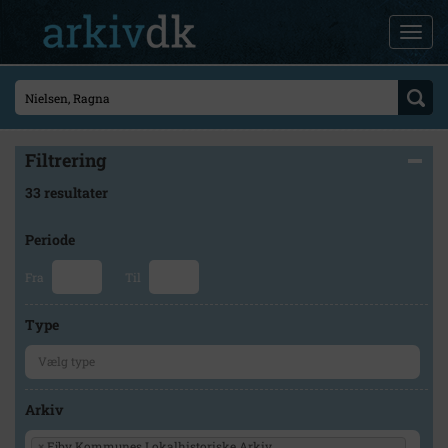
Filtrering
33 resultater
Periode
Fra
Til
Type
Arkiv
×
Ejby Kommunes Lokalhistoriske Arkiv