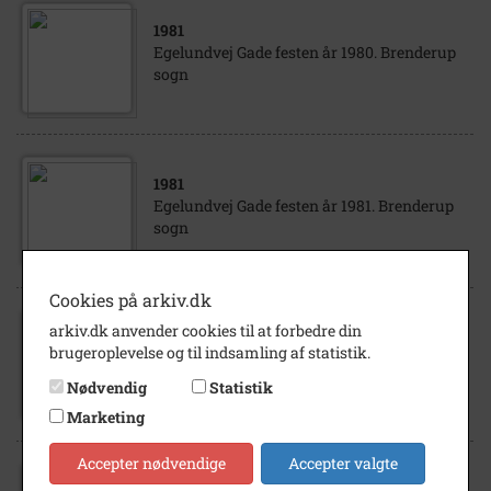
1981
Egelundvej Gade festen år 1980. Brenderup
sogn
1981
Egelundvej Gade festen år 1981. Brenderup
sogn
Cookies på arkiv.dk
arkiv.dk anvender cookies til at forbedre din
1983
brugeroplevelse og til indsamling af statistik.
Gadefesten på Egelundvej 1983.fl.pers
Nødvendig
Statistik
Marketing
Accepter nødvendige
Accepter valgte