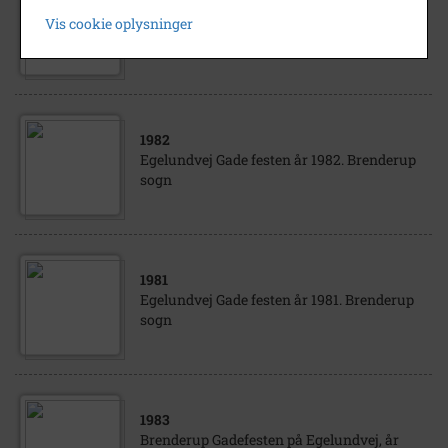
1986
Vis cookie oplysninger
Gadefesten på Egelundvej 1986.fl.pers
1982
Egelundvej Gade festen år 1982. Brenderup
sogn
1981
Egelundvej Gade festen år 1981. Brenderup
sogn
1983
Brenderup Gadefesten på Egelundvej, år