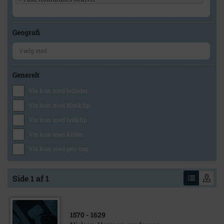
Geografi
Generelt
Vis kun med billeder
Vis kun med filmklip
Vis kun med lydklip
Vis kun med kilder
Vis kun med geo-tag
Side 1 af 1
1570
- 1629