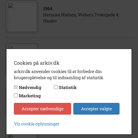
1964
Herman Nielsen, Webers Tværgade 4,
Haslev
1908
Skovgård, Skuderløse. 1908
Cookies på arkiv.dk
arkiv.dk anvender cookies til at forbedre din
brugeroplevelse og til indsamling af statistik.
Nødvendig
Statistik
Marketing
1945
- 1960
Maskinfabrikant H. F. Nielsen. Personarkiv
Accepter nødvendige
Accepter valgte
Vis cookie oplysninger