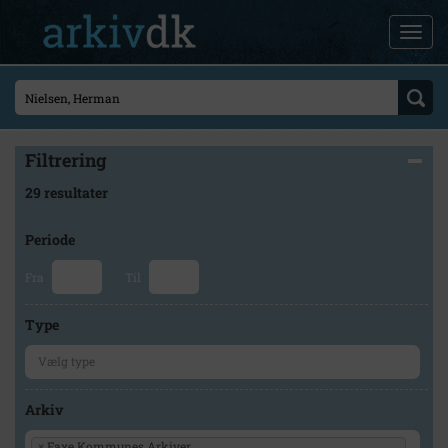
Filtrering
29 resultater
Periode
Fra
Til
Type
Arkiv
×
Faxe Kommunes Arkiver