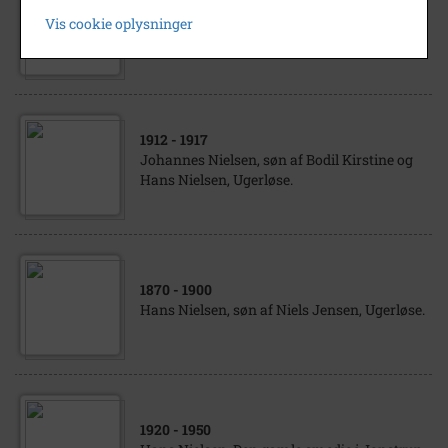
1941
Vis cookie oplysninger
Kommis Hans Nielsen på tennisbanen.
1912
- 1917
Johannes Nielsen, søn af Bodil Kirstine og
Hans Nielsen, Ugerløse.
1870
- 1900
Hans Nielsen, søn af Niels Jensen, Ugerløse.
1920
- 1950