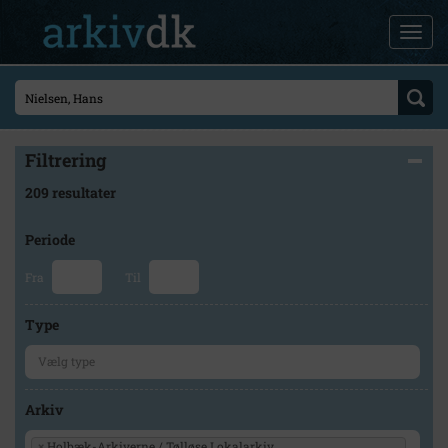
Filtrering
209 resultater
Periode
Fra
Til
Type
Arkiv
×
Holbæk-Arkiverne / Tølløse Lokalarkiv