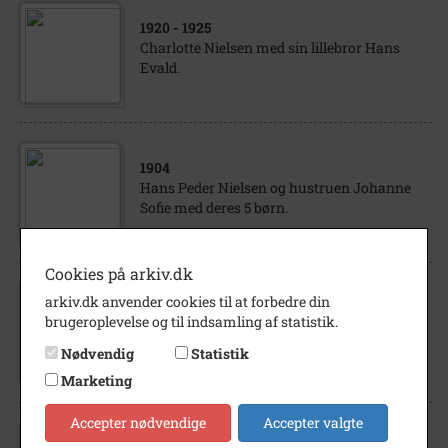
1920
- 1925
Charlotte Nielsen med sin lillebror Hans
Evald.
1904
Hans Peder Nielsen og hustruen Johanne
Sofie med deres 5 børn.
Cookies på arkiv.dk
arkiv.dk anvender cookies til at forbedre din
1900
- 1920
brugeroplevelse og til indsamling af statistik.
Niels Peder Nielsen, søn af Bodil Kirstine og
Hans Nielsen, Ugerløse.
Nødvendig
Statistik
Marketing
Accepter nødvendige
Accepter valgte