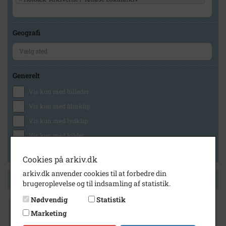
Geografi
Generelt
Vis kun med billeder
Vis kun med filmklip
Vis kun med lydklip
Vis kun med kilder
Vis kun med geo-tag
Cookies på arkiv.dk
arkiv.dk anvender cookies til at forbedre din
Side 1 af 1
brugeroplevelse og til indsamling af statistik.
Nødvendig
Statistik
1940
- 1960
Marketing
Tølløse S.G. & I. / Tølløse