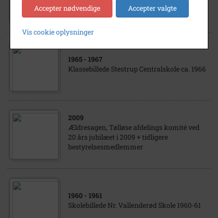
Gymnastikforening. Håndboldhold damer
Accepter nødvendige
Accepter valgte
Vis cookie oplysninger
1965
- 1967
Klassebillede Stestrup Centralskole ca. 1966
2009
Ældresagen, Tølløse afdelings komité ved
20 års jubilæet i 2009 + tidligere
bestyrelsesmedlemmer
1960
- 1961
Skolebillede Nr. Vallenderød Skole 1960-61