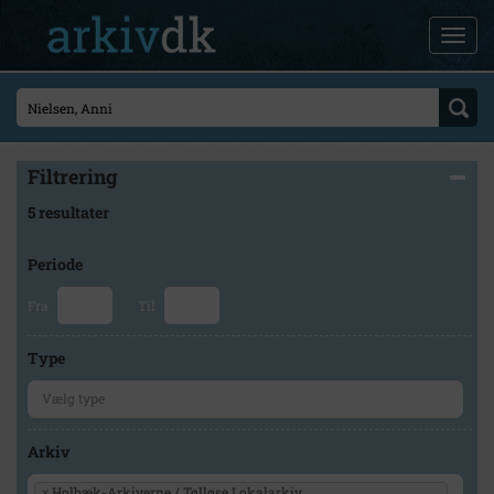
Filtrering
5 resultater
Periode
Fra
Til
Type
Arkiv
×
Holbæk-Arkiverne / Tølløse Lokalarkiv