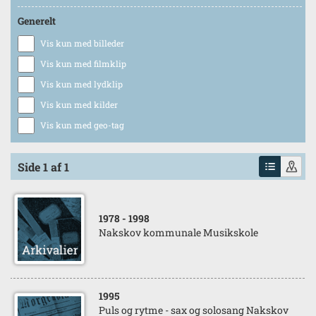
Generelt
Vis kun med billeder
Vis kun med filmklip
Vis kun med lydklip
Vis kun med kilder
Vis kun med geo-tag
Side 1 af 1
1978
- 1998
Nakskov kommunale Musikskole
1995
Puls og rytme - sax og solosang Nakskov