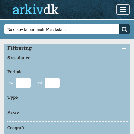
Filtrering
5 resultater
Periode
Fra
Til
Type
Arkiv
Geografi