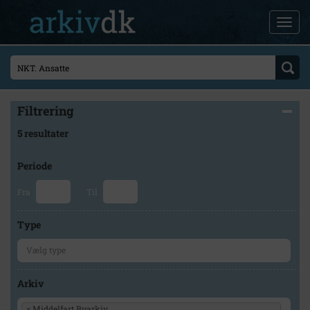
Filtrering
5 resultater
Periode
Fra
Til
Type
Arkiv
×
Middelfart Byarkiv