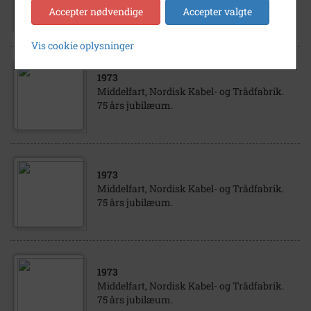
Ansatte på maskinværkstedet.
Accepter nødvendige
Accepter valgte
Vis cookie oplysninger
1973
Middelfart, Nordisk Kabel- og Trådfabrik.
75 års jubilæum.
1973
Middelfart, Nordisk Kabel- og Trådfabrik.
75 års jubilæum.
1973
Middelfart, Nordisk Kabel- og Trådfabrik.
75 års jubilæum.