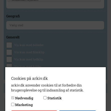
Geografi
Generelt
Vis kun med billeder
Vis kun med filmklip
Vis kun med lydklip
Vis kun med kilder
Vis kun med geo-tag
Cookies på arkiv.dk
arkiv.dk anvender cookies til at forbedre din
Side 1 af 1
brugeroplevelse og til indsamling af statistik.
Nødvendig
Statistik
1920
- 1940
Marketing
Middelfart, Nordisk Kabel- og Trådfabrik.