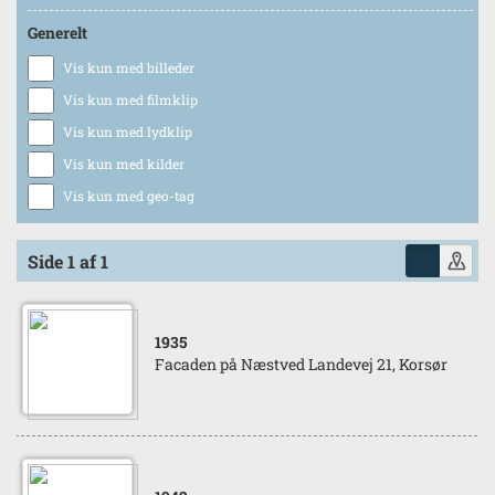
Generelt
Vis kun med billeder
Vis kun med filmklip
Vis kun med lydklip
Vis kun med kilder
Vis kun med geo-tag
Side 1 af 1
1935
Facaden på Næstved Landevej 21, Korsør