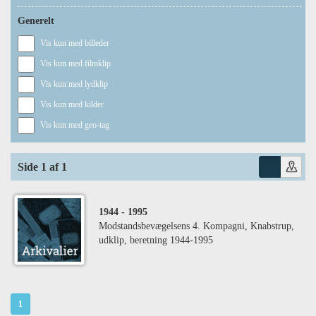
Generelt
Vis kun med billeder
Vis kun med filmklip
Vis kun med lydklip
Vis kun med kilder
Vis kun med geo-tag
Side 1 af 1
1944
- 1995
Modstandsbevægelsens 4. Kompagni, Knabstrup,
udklip, beretning 1944-1995
1