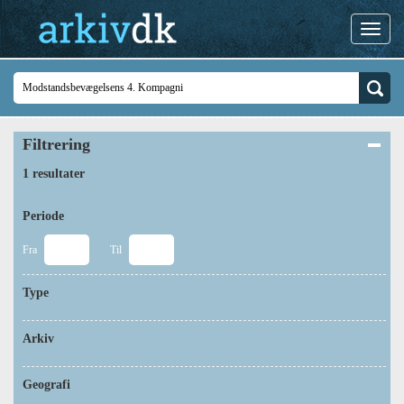
Filtrering
1 resultater
Periode
Fra
Til
Type
Arkiv
Geografi