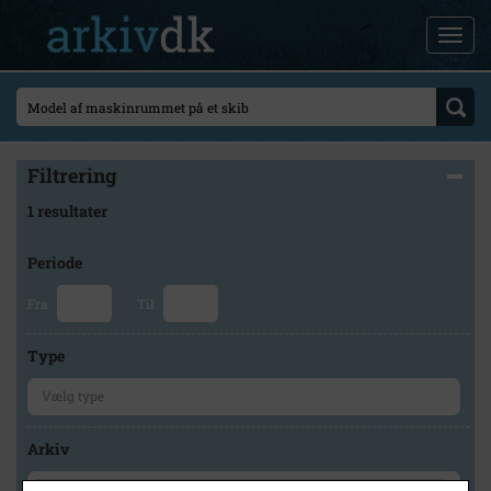
Filtrering
1 resultater
Periode
Fra
Til
Type
Arkiv
×
Lokalarkivet Alsønderup -Tjæreby