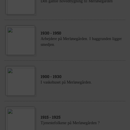
Den gamle hovedbygning til Merløsegården
1930
- 1950
Arbejdere på Merløsegården. I baggrunden ligger
smedjen.
1900
- 1930
I vaskehuset på Merløsegården.
1915
- 1925
Tjenestefolkene på Merløsegården ?