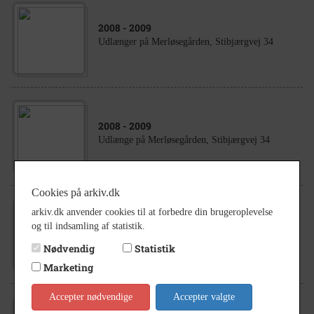
2008
- 2009
Udlænger på Merløsegården, Stibjærgvej 34
2008
- 2009
Udlænge på Merløsegården, Stibjærgvej 34
Cookies på arkiv.dk
arkiv.dk anvender cookies til at forbedre din brugeroplevelse
2008
- 2009
og til indsamling af statistik.
Hovedbygningen på Merløsegården, Stibjærgvej
34
Nødvendig
Statistik
Marketing
Accepter nødvendige
Accepter valgte