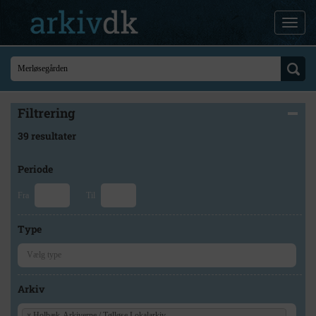
Filtrering
39 resultater
Periode
Fra
Til
Type
Arkiv
×
Holbæk-Arkiverne / Tølløse Lokalarkiv