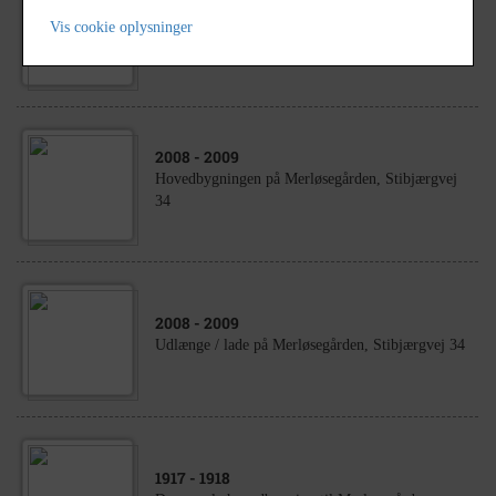
2008
- 2009
Vis cookie oplysninger
Sidebygning på Merløsegården, Stibjærgvej 34
2008
- 2009
Hovedbygningen på Merløsegården, Stibjærgvej
34
2008
- 2009
Udlænge / lade på Merløsegården, Stibjærgvej 34
1917
- 1918