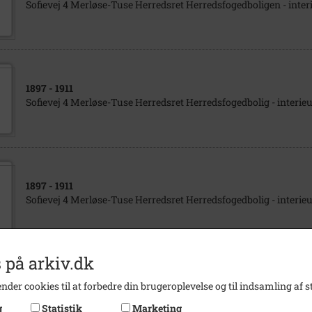
Sofievej 4 Merløse-Tuse Herredsret Herredsfogedboligen - inter
1897
- 1911
Sofievej 4 Merløse-Tuse Herredsret Herredsfogedbolig - interieu
1897
- 1911
Sofievej 4 Merløse-Tuse Herredsret Herredsfogedbolig - interieu
 på arkiv.dk
1897
- 1911
nder cookies til at forbedre din brugeroplevelse og til indsamling af st
Sofievej 4 Merløse-Tuse Herredsret Herredsfogedbolig - interieu
g
Statistik
Marketing