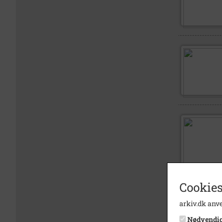
Cookies
arkiv.dk anve
Nødvendi