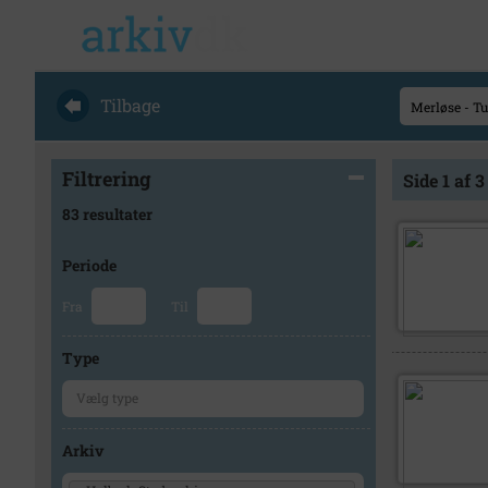
Tilbage
Filtrering
Side 1 af 3
83 resultater
Periode
Fra
Til
Type
Arkiv