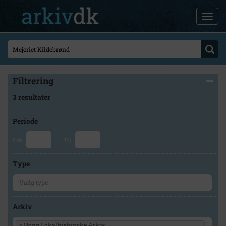
Filtrering
3 resultater
Periode
Fra
Til
Type
Arkiv
×
Høng Lokalhistoriske Arkiv