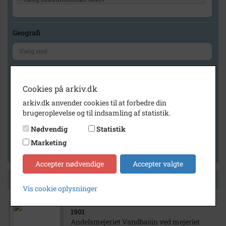
Geografi
Generelt
Cookies på arkiv.dk
Vis kun med billeder
arkiv.dk anvender cookies til at forbedre din
Vis kun med filmklip
brugeroplevelse og til indsamling af statistik.
Vis kun med lydklip
Nødvendig
Statistik
Vis kun med kilder
Marketing
Vis kun med geo-tag
Accepter nødvendige
Accepter valgte
Side 1 af 1
Vis cookie oplysninger
1901
Andelsmejeriet Vandbasin ved mejeriet