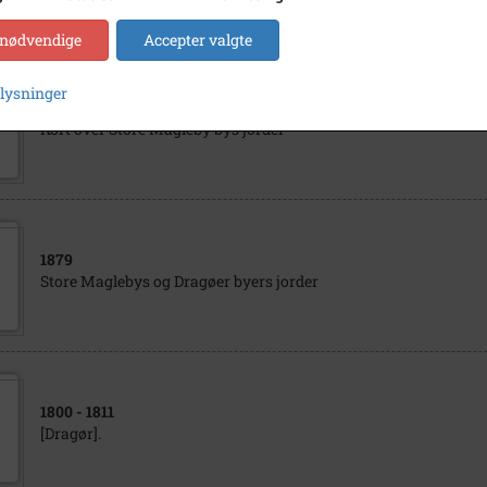
 nødvendige
Accepter valgte
plysninger
1869
Kort over Store Magleby bys jorder
1879
Store Maglebys og Dragøer byers jorder
1800
- 1811
[Dragør].