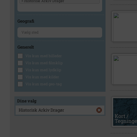
×
Historisk Arkiv Dragør
Geografi
Generelt
Vis kun med billeder
Vis kun med filmklip
Vis kun med lydklip
Vis kun med kilder
Vis kun med geo-tag
Dine valg
Historisk Arkiv Dragør