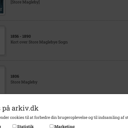
[Store Magleby]
1856
- 1890
Kort over Store Maglebye Sogn
1806
Store Magleby
 på arkiv.dk
1970
- 1990
nder cookies til at forbedre din brugeroplevelse og til indsamling af st
[Matrikelkort, Dragør by]
g
Statistik
Marketing