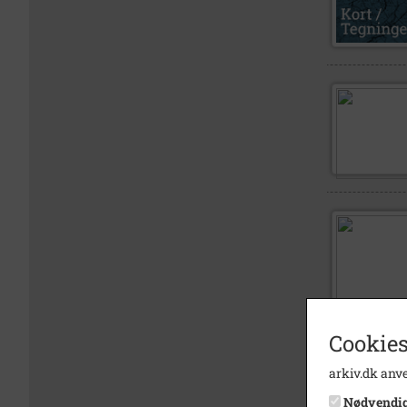
Cookies
arkiv.dk anve
Nødvendi