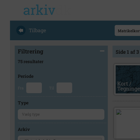
Tilbage
Filtrering
Side 1 af 3
75 resultater
Periode
Fra
Til
Type
Arkiv