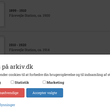
1899
- 1910
Fårevejle Station, ca. 1900
1910
- 1920
Fårevejle Station, ca. 1914
 på arkiv.dk
nder cookies til at forbedre din brugeroplevelse og til indsamling af st
1950
- 1960
g
Statistik
Marketing
Fårevejle Station
 nødvendige
Accepter valgte
plysninger