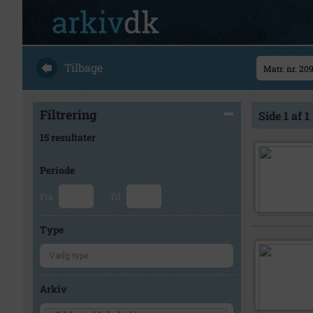
Tilbage
Filtrering
Side 1 af 1
15 resultater
Periode
Fra
Til
Type
Arkiv