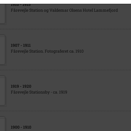
1910
- 1915
Fårevejle Station og Valdemar Olsens Hotel Lammefjord
1907
- 1911
Fårevejle Station. Fotograferet ca. 1910
1919
- 1920
Fårevejle Stationsby - ca. 1919
1900
- 1910