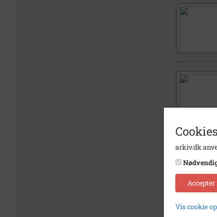
Cookies
arkiv.dk anve
Nødvendi
Accepter
Vis cookie o