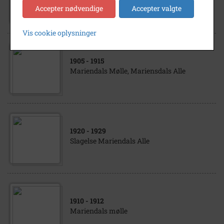
Mariendals mølle og møllegård
Accepter nødvendige
Accepter valgte
Vis cookie oplysninger
1905
- 1915
Mariendals Mølle, Mariensdals Alle
1920
- 1929
Slagelse Mariendals Alle
1910
- 1912
Mariendals mølle