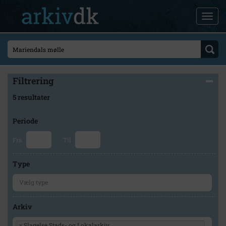
Filtrering
5 resultater
Periode
Fra
Til
Type
Arkiv
×
Slagelse Stads- og Lokalarkiv