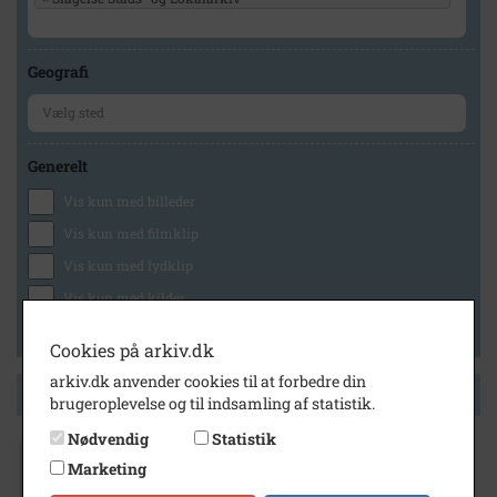
Geografi
Generelt
Vis kun med billeder
Vis kun med filmklip
Vis kun med lydklip
Vis kun med kilder
Vis kun med geo-tag
Cookies på arkiv.dk
arkiv.dk anvender cookies til at forbedre din
Side 1 af 1
brugeroplevelse og til indsamling af statistik.
Nødvendig
Statistik
Marketing
1910
- 1930