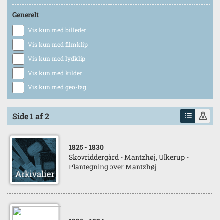
Generelt
Vis kun med billeder
Vis kun med filmklip
Vis kun med lydklip
Vis kun med kilder
Vis kun med geo-tag
Side 1 af 2
1825
- 1830
Skovriddergård - Mantzhøj, Ulkerup -
Plantegning over Mantzhøj