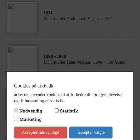
1921
Malermester Andreasen, Vig - ca. 1921
1890
- 1900
Malermester Hans Nielsen, Høve, 4550 Asnæs
Cookies på arkiv.dk
arkiv.dk anvender cookies til at forbedre din brugeroplevelse
1993
og til indsamling af statistik.
Malermester Gunner Fårbæk og hans folk
tapetserer et lokale
Nødvendig
Statistik
Marketing
Accepter nødvendige
Accepter valgte
1993