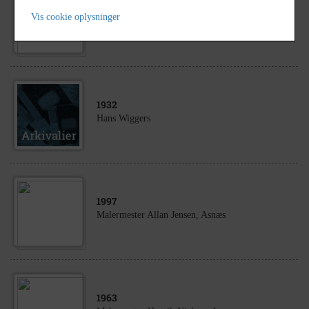
Borgmester Dragsholm Kommune Finn Madsen
Vis cookie oplysninger
og Malermester Thyge Jensen Hørve på Rådhuset,
Rådhusvej, 4540 Fårevejle.
1932
Hans Wiggers
1997
Malermester Allan Jensen, Asnæs
1963