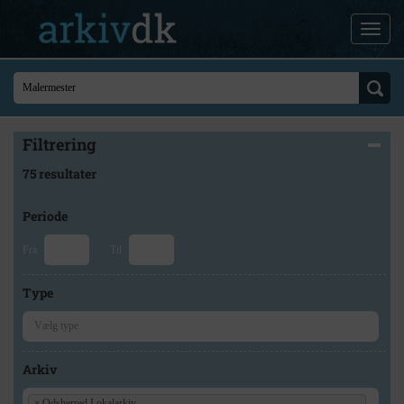
Filtrering
75 resultater
Periode
Fra
Til
Type
Arkiv
×
Odsherred Lokalarkiv