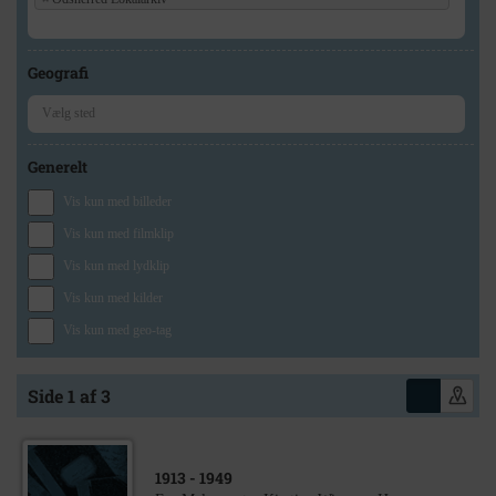
Geografi
Generelt
Vis kun med billeder
Vis kun med filmklip
Vis kun med lydklip
Vis kun med kilder
Vis kun med geo-tag
Side 1 af 3
1913
- 1949