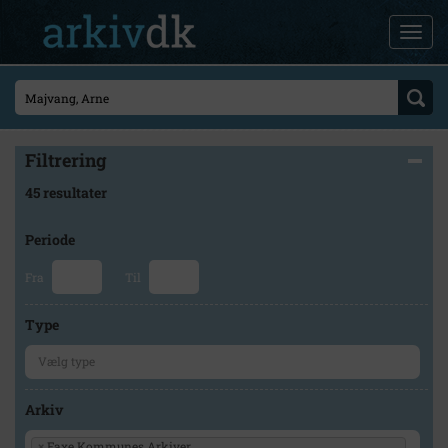
Filtrering
45 resultater
Periode
Fra
Til
Type
Arkiv
×
Faxe Kommunes Arkiver