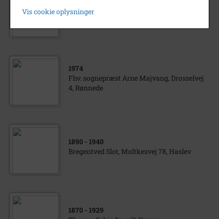
Hjemstavnsudstilling i Dalby
Vis cookie oplysninger
Menighedshus. 1972.
1974
Fhv. sognepræst Arne Majvang, Drosselvej
4, Rønnede
1890
- 1940
Bregentved Slot, Moltkesvej 78, Haslev
1870
- 1929