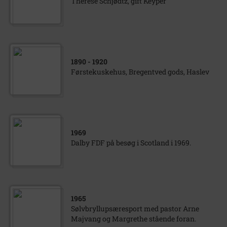
Therese Schjødtz, gift Keyper
1890
- 1920
Førstekuskehus, Bregentved gods, Haslev
1969
Dalby FDF på besøg i Scotland i 1969.
1965
Sølvbryllupsæresport med pastor Arne
Majvang og Margrethe stående foran.