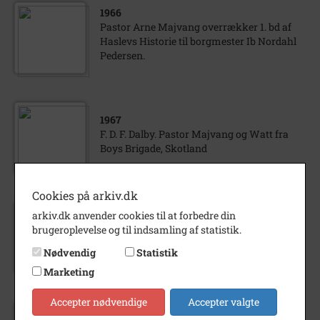
1966
Pastor Arne Majvang overrækker 1. bd af
Haslevs Historie til borgmester Ib Nordahl
Pedersen.
1967
F. D. F. Dalby. Pastor Majvang og Watt fra
Boys Brigade, Skotland
Cookies på arkiv.dk
arkiv.dk anvender cookies til at forbedre din
1970
brugeroplevelse og til indsamling af statistik.
Om Freerslev sogn. Foredrag af Arne
Majvang.
Nødvendig
Statistik
Marketing
Accepter nødvendige
Accepter valgte
1972