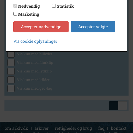
Nødvendig
Statistik
Marketing
Geografi
Accepter nødvendige
Accepter valgte
Vis cookie oplysninger
Generelt
Vis kun med billeder
Vis kun med filmklip
Vis kun med lydklip
Vis kun med kilder
Vis kun med geo-tag
om arkiv.dk
|
arkiver
|
rettigheder og brug
|
faq
|
kontakt