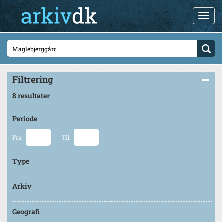
Filtrering
8 resultater
Periode
Fra
Til
Type
Arkiv
Geografi