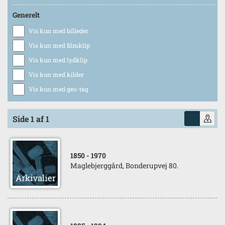
Generelt
Vis kun med billeder
Vis kun med filmklip
Vis kun med lydklip
Vis kun med kilder
Vis kun med geo-tag
Side 1 af 1
1850
- 1970
Maglebjerggård, Bonderupvej 80.