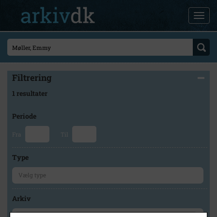
Filtrering
1 resultater
Periode
Fra
Til
Type
Arkiv
×
Holbæk-Arkiverne / Tølløse Lokalarkiv