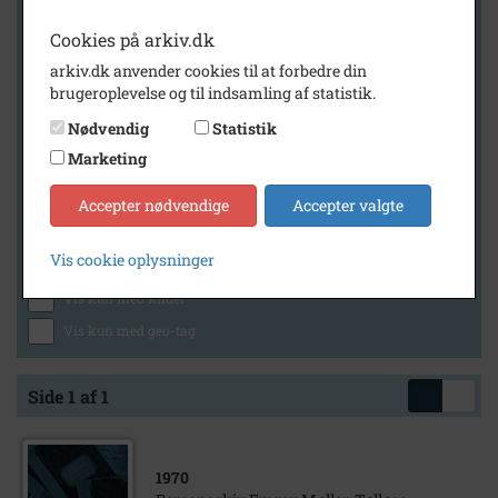
Cookies på arkiv.dk
arkiv.dk anvender cookies til at forbedre din
Geografi
brugeroplevelse og til indsamling af statistik.
Nødvendig
Statistik
Marketing
Generelt
Vis kun med billeder
Accepter nødvendige
Accepter valgte
Vis kun med filmklip
Vis cookie oplysninger
Vis kun med lydklip
Vis kun med kilder
Vis kun med geo-tag
Side 1 af 1
1970