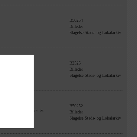
B50254
Billeder
Slagelse Stads- og Lokalarkiv
B2525
Billeder
Slagelse Stads- og Lokalarkiv
B50252
des Møllegård. Øverst tv.
Billeder
Slagelse Stads- og Lokalarkiv