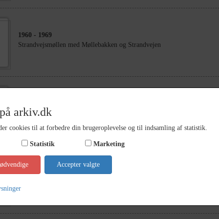
1960
- 1969
Strandvejsmøllen med Møllebakken og Strandvejen
1974
på arkiv.dk
Hjørnet af Korsørvej og Møllebakken
er cookies til at forbedre din brugeroplevelse og til indsamling af statistik.
Statistik
Marketing
nødvendige
Accepter valgte
1956
Strandvejsmøllen med Møllebakken og Strandvejen. Nederst th. Bredega
Møllevangen
ysninger