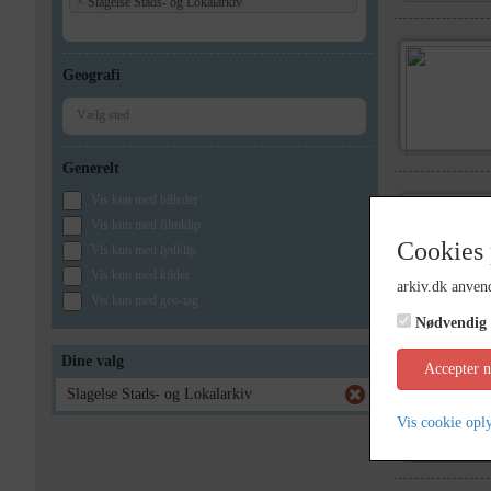
×
Slagelse Stads- og Lokalarkiv
Geografi
Generelt
Vis kun med billeder
Vis kun med filmklip
Cookies 
Vis kun med lydklip
Vis kun med kilder
arkiv.dk anvend
Vis kun med geo-tag
Nødvendig
Dine valg
Accepter 
Slagelse Stads- og Lokalarkiv
Vis cookie opl