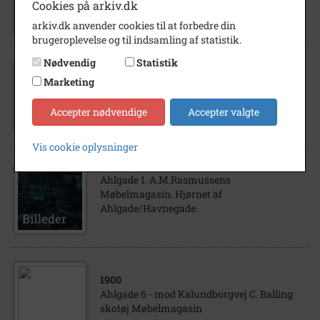
Cookies på arkiv.dk
arkiv.dk anvender cookies til at forbedre din
brugeroplevelse og til indsamling af statistik.
Nødvendig
Statistik
Marketing
1900
- 1920
Ahlgade 1. Rasmussens Møbelmagasin.
Accepter nødvendige
Accepter valgte
Vis cookie oplysninger
Ahlgade 1. A.M.Rasmussens
Møbelmagasin. Hjørnet af
Ahlgade/Havnegade.
1900
Ahlgade 6 - mod Kalundborgvej C. Balling
skotøj Møbelmagasin