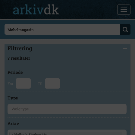
Filtrering
7 resultater
Periode
Fra
Til
Type
Arkiv
×
Holbæk Stadsarkiv