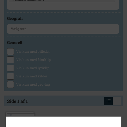
Geografi
Generelt
Vis kun med billeder
Vis kun med filmklip
Vis kun med lydklip
Vis kun med kilder
Vis kun med geo-tag
Side 1 af 1
Møbelmagasin på Ahlgade