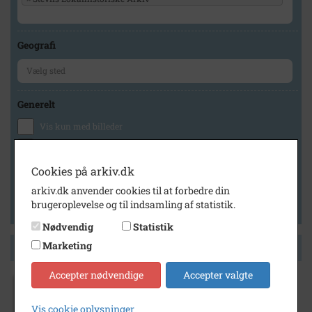
Geografi
Generelt
Vis kun med billeder
Vis kun med filmklip
Vis kun med lydklip
Cookies på arkiv.dk
Vis kun med kilder
arkiv.dk anvender cookies til at forbedre din
brugeroplevelse og til indsamling af statistik.
Vis kun med geo-tag
Nødvendig
Statistik
Marketing
Side 1 af 1
Accepter nødvendige
Accepter valgte
1918
Vis cookie oplysninger