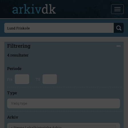
Filtrering
4 resultater
Periode
Fra
Til
Type
Arkiv
×
Stevns Lokalhistoriske Arkiv