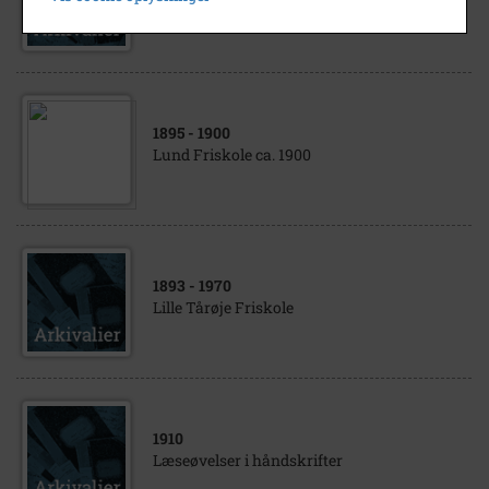
Lund Friskole
1895
- 1900
Lund Friskole ca. 1900
1893
- 1970
Lille Tårøje Friskole
1910
Læseøvelser i håndskrifter