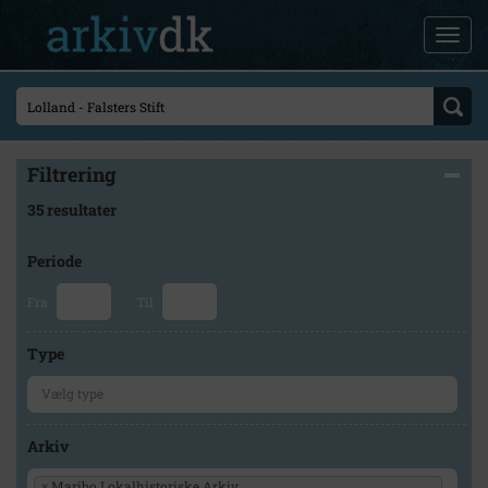
Filtrering
35 resultater
Periode
Fra
Til
Type
Arkiv
×
Maribo Lokalhistoriske Arkiv