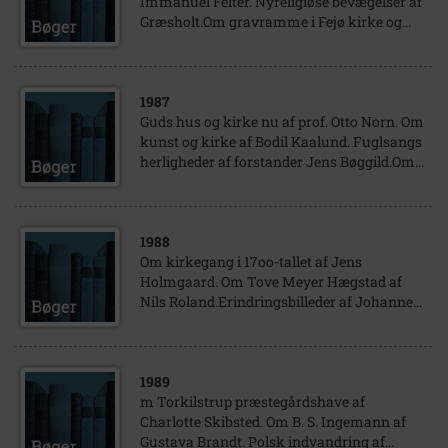
Immanuel Felter. Nyreligiøse bevægelser af
Græsholt.Om gravramme i Fejø kirke og...
1987
Guds hus og kirke nu af prof. Otto Norn. Om
kunst og kirke af Bodil Kaalund. Fuglsangs
herligheder af forstander Jens Bøggild.Om...
1988
Om kirkegang i 17oo-tallet af Jens
Holmgaard. Om Tove Meyer Hægstad af
Nils Roland.Erindringsbilleder af Johanne...
1989
m Torkilstrup præstegårdshave af
Charlotte Skibsted. Om B. S. Ingemann af
Gustava Brandt. Polsk indvandring af...