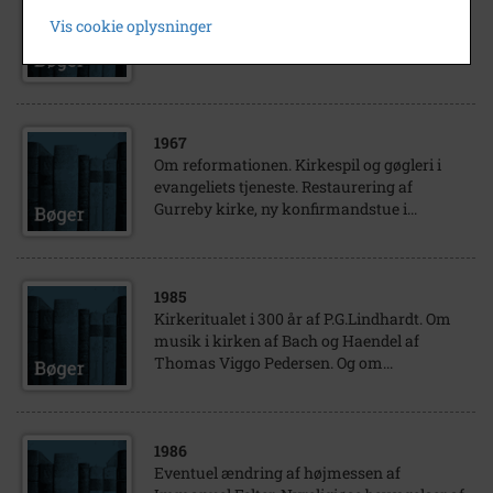
Om renæssanceminder på Lolland og
Vis cookie oplysninger
Falster. Om biskop Sankt Nikolaus som
døde år 342. Melodien der blev fundet af...
1967
Om reformationen. Kirkespil og gøgleri i
evangeliets tjeneste. Restaurering af
Gurreby kirke, ny konfirmandstue i...
1985
Kirkeritualet i 300 år af P.G.Lindhardt. Om
musik i kirken af Bach og Haendel af
Thomas Viggo Pedersen. Og om...
1986
Eventuel ændring af højmessen af