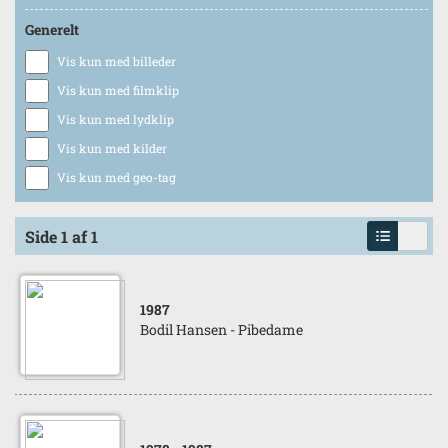
Generelt
Vis kun med billeder
Vis kun med filmklip
Vis kun med lydklip
Vis kun med kilder
Vis kun med geo-tag
Side 1 af 1
1987
Bodil Hansen - Pibedame