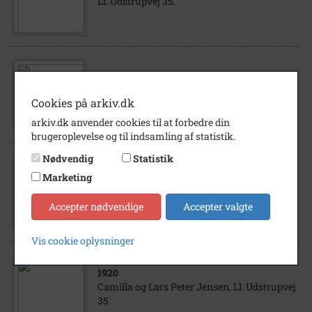
Ll. Udstrupvej 35.
1930
- 1960
Ejendommen Ll. Udstrupvej 35, set fra
Cookies på arkiv.dk
luften
arkiv.dk anvender cookies til at forbedre din
brugeroplevelse og til indsamling af statistik.
Nødvendig
Statistik
1945
Marketing
Camilla og Lars Peter Jensen, Ll. Udstrupvej
35.
Accepter nødvendige
Accepter valgte
Vis cookie oplysninger
1920
Camilla og Lars Peter Jensen, Ll. Udstrupvej
35