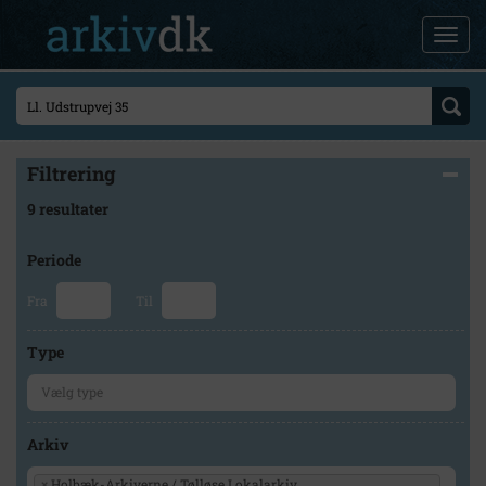
Filtrering
9 resultater
Periode
Fra
Til
Type
Arkiv
×
Holbæk-Arkiverne / Tølløse Lokalarkiv