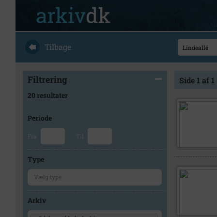
Tilbage
Filtrering
Side 1 af 1
20 resultater
Periode
Fra
Til
Type
Arkiv