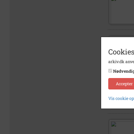
Cookies
arkiv.dk anve
Nødvendi
Accepter
Vis cookie o