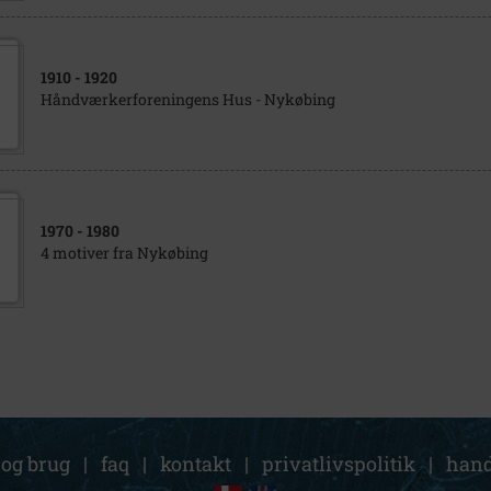
1910
- 1920
Håndværkerforeningens Hus - Nykøbing
1970
- 1980
4 motiver fra Nykøbing
 og brug
|
faq
|
kontakt
|
privatlivspolitik
|
hand