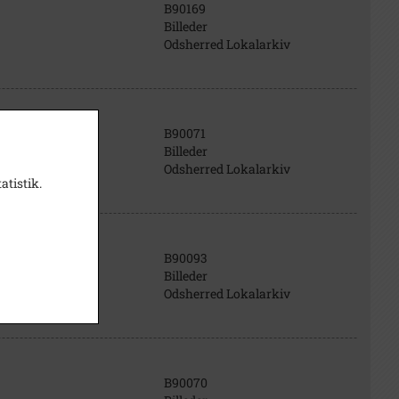
B90169
Billeder
Odsherred Lokalarkiv
B90071
Billeder
Odsherred Lokalarkiv
atistik.
B90093
Billeder
Odsherred Lokalarkiv
B90070