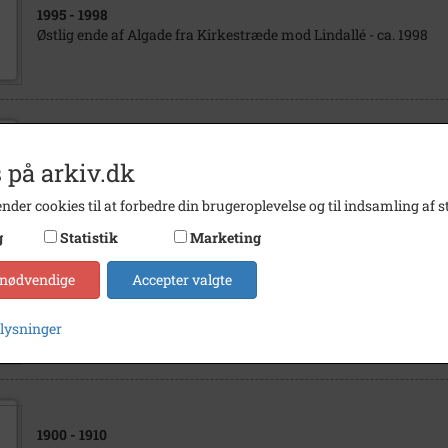
1995
- 1998
Østlig ende af Algade fra Kirkestræde mod Lindallé - ca. 1998
1910
- 1920
 på arkiv.dk
Algades østlige ende
nder cookies til at forbedre din brugeroplevelse og til indsamling af st
g
Statistik
Marketing
 nødvendige
Accepter valgte
1900
- 1905
Algade set fra Lindeallé
plysninger
1900
- 1910