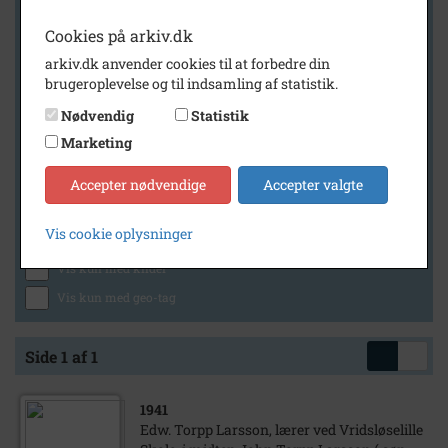
Cookies på arkiv.dk
arkiv.dk anvender cookies til at forbedre din
Geografi
brugeroplevelse og til indsamling af statistik.
Nødvendig
Statistik
Marketing
Generelt
Vis kun med billeder
Accepter nødvendige
Accepter valgte
Vis kun med filmklip
Vis cookie oplysninger
Vis kun med lydklip
Vis kun med kilder
Vis kun med geo-tag
Side 1 af 1
1941
Edw. Torpp Larsson, lærer ved Vridsløselille