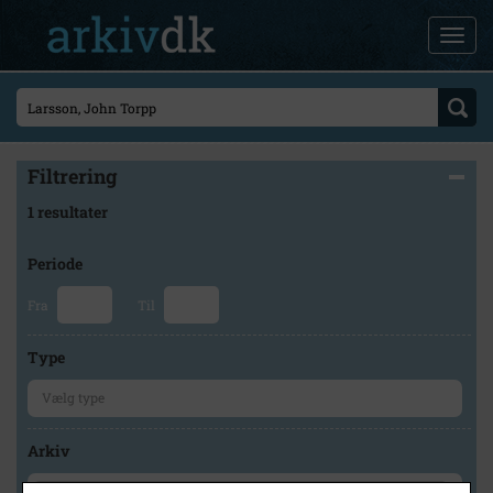
Filtrering
1 resultater
Periode
Fra
Til
Type
Arkiv
×
Lokalhistorisk Samling Albertslund