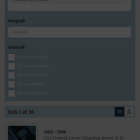
Geografi
Generelt
Vis kun med billeder
Vis kun med filmklip
Vis kun med lydklip
Vis kun med kilder
Vis kun med geo-tag
Side 1 af 36
1982
- 1996
Carl Frederik Larsen Slægtsbog skrevet af Ib