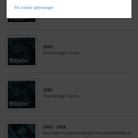
1899
Vis cookie oplysninger
Rasmus Larsen
1899
Distriktslæge Larsen
1899
Distriktslæge Larsen
2002
- 2018
Jens Anker Larsen Avisartikel om istandsættelse af